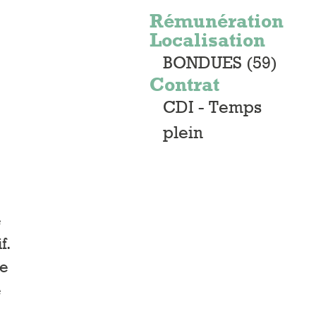
Rémunération
Localisation
BONDUES (59)
Contrat
CDI - Temps
plein
e
f.
de
e